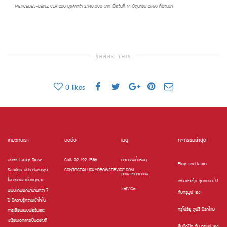
MERCEDES-BENZ CLA 200 มูลค่ากว่า 2,140,000 บาท เมื่อวันที่ 14 มิถุนายน 2560 ที่ผ่านมา
SHARE THIS
0
likes
เกี่ยวกับเรา:
ติดต่อ:
เมนู:
กิจกรรมล่าสุด:
บริษัท Lucky Draw
Call: 02-192-1586
กิจกรรมทั้งหมด
Play and learn
Service มีประสบการณ์
CONTACT@LUCKYDRAWSERVICE.COM
ภาพข่าวกิจกรรม
ในการยื่นขอใบอนุญาต
เสริมฮวงจุ้ย ลุยฮ่องกงไป
Service
พนันแถมพกมานานกว่า 7
กับทรูมูฟ เอช
ปี มีความรู้ความเข้าใจใน
ทรูโฟร์ยู ดูฟรี มีรถใหม่
การเขียนแบบฟอร์มและ
เตรียมเอกสารเป็นอย่างดี
ชิมติดปีก กับ ทรูมูฟ เอช